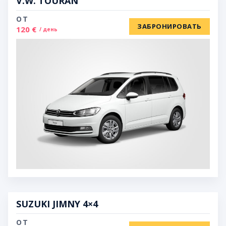
V.W. TOURAN
ОТ
ЗАБРОНИРОВАТЬ
120 €
/ день
SUZUKI JIMNY 4×4
ОТ